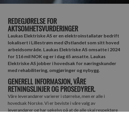
REDEGJØRELSE FOR
AKTSOMHETSVURDERINGER
Laukas Elektriske AS er en elektroinstallatør bedrift
lokalisert i Lillestrøm med Østlandet som sitt hoved
arbeidsområde. Laukas Elektriske AS omsatte i 2024
for 116 mil NOK og er i dag 65 ansatte. Laukas
Elektriske AS jobber i hovedsak for næringskunder
med rehabilitering, omgjøringer og nybygg.
GENERELL INFORMASJON, VÅRE
RETNINGSLINJER OG PROSEDYRER.
Våre leverandører varierer i størrelse, men er alle i
hovedsak Norske. Vi er beviste i våre valg av
leverandører og har søkelys på at de alle skal respektere
menneskerettigheter og anstendige arbeidsforhold.
I vårt arbeid med åpenhetsloven og