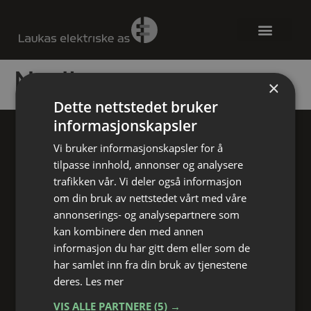
Nødlys
×
Dette nettstedet bruker
informasjonskapsler
Vi bruker informasjonskapsler for å
tilpasse innhold, annonser og analysere
trafikken vår. Vi deler også informasjon
om din bruk av nettstedet vårt med våre
BESØK OSS
annonserings- og analysepartnere som
Laukas Elektriske AS
kan kombinere den med annen
Sørumsgata 32,
informasjon du har gitt dem eller som de
2004 Lillestrøm
har samlet inn fra din bruk av tjenestene
deres.
Les mer
KONTAKT
+47 63 89 05 00
VIS ALLE PARTNERE
(5) →