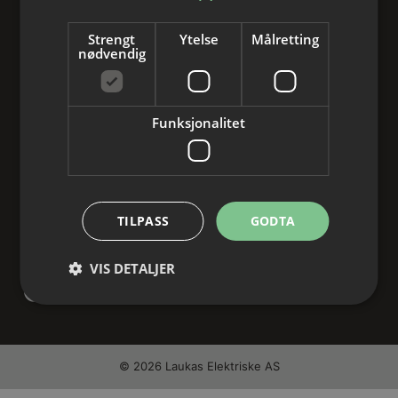
post@laukas.no
Strengt
Ytelse
Målretting
Åpningstider:
nødvendig
Man-Tor: 07:30 – 16:00
Fre: 07:30 – 14:00
ANNET
Funksjonalitet
Redegjørelse åpenhetsloven 2025
Vi er Miljøfyrtårnssertifisert
Personvern og cookies
TILPASS
GODTA
VIS DETALJER
© 2026 Laukas Elektriske AS