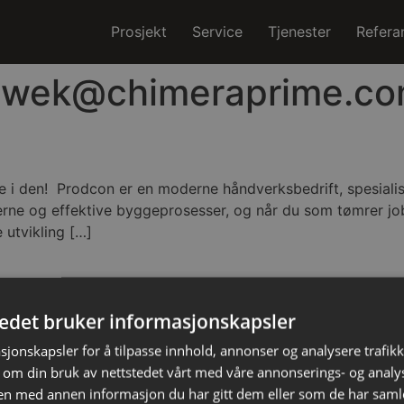
Prosjekt
Service
Tjenester
Refera
siwek@chimeraprime.c
de i den! Prodcon er en moderne håndverksbedrift, spesiali
erne og effektive byggeprosesser, og når du som tømrer jo
 utvikling […]
Edit or delete it, then start writing!
tedet bruker informasjonskapsler
sjonskapsler for å tilpasse innhold, annonser og analysere trafikk
 om din bruk av nettstedet vårt med våre annonserings- og anal
n med annen informasjon du har gitt dem eller som de har samlet