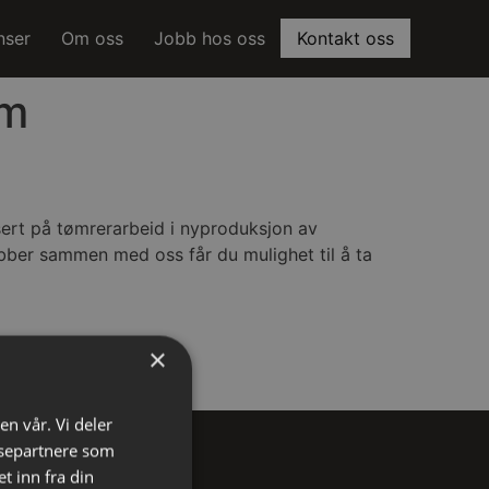
nser
Om oss
Jobb hos oss
Kontakt oss
om
sert på tømrerarbeid i nyproduksjon av
bber sammen med oss får du mulighet til å ta
×
en vår. Vi deler
ysepartnere som
 inn fra din