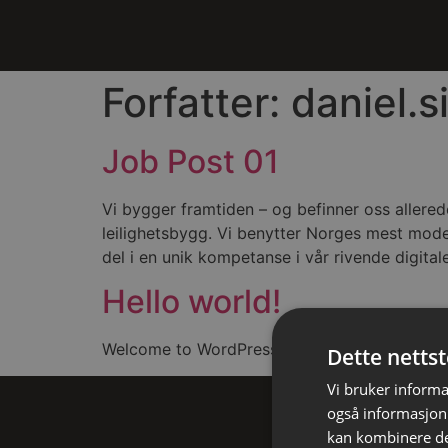
Forfatter:
daniel.
Job Post 01
Vi bygger framtiden – og befinner oss allere
leilighetsbygg. Vi benytter Norges mest mod
del i en unik kompetanse i vår rivende digitale
Hello world!
Welcome to WordPress. This is your first post. 
Dette netts
Vi bruker informa
også informasjon
kan kombinere de