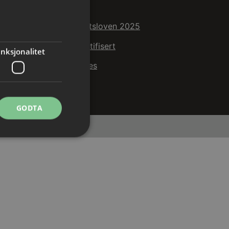
ANNET
Redegjørelse åpenhetsloven 2025
Vi er Miljøfyrtårnssertifisert
nksjonalitet
Personvern og cookies
GODTA