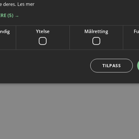
e deres.
Les mer
KONTAKT
ERE
(5) →
+47 63 89 05 00
post@laukas.no
endig
Ytelse
Målretting
Fu
Åpningstider:
Man-Tor: 07:30 – 16:00
Fre: 07:30 – 14:00
TILPASS
© 2026 Laukas Elektriske AS