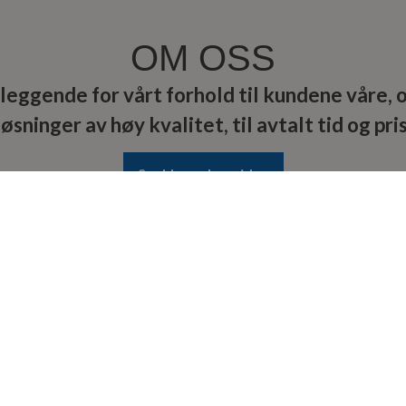
OM OSS
eggende for vårt forhold til kundene våre, og
løsninger av høy kvalitet, til avtalt tid og pris
Snakk med oss idag